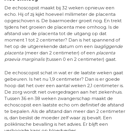
De echoscopist maakt bij 32 weken opnieuw een
echo. Hij of zij kijkt hoeveel millimeter de placenta
opgeschoven is. De baarmoeder groeit nog. En trekt
tijdens het groeien de placenta mee omhoog. Is de
afstand van de placenta tot de uitgang op dat
moment 1 tot 2 centimeter? Dan is het spannend of
het op de uitgerekende datum om een
laagliggende
placenta
(meer dan 2 centimeter) of een
placenta
praevia marginalis
(tussen 0 en 2 centimeter) gaat.
De echoscopist schat in wat er de laatste weken gaat
gebeuren. Is het nu 1,9 centimeter? Dan is er goede
hoop dat het over een aantal weken 2,1 centimeter is.
De zorg wordt niet overgedragen aan het ziekenhuis.
Tussen 36 en 38 weken zwangerschap maakt de
echoscopist een laatste echo om definitief de afstand
te bepalen. Als de afstand dan meer dan 2 centimeter
is, dan beslist de moeder zelf waar zij bevalt. Een
poliklinische bevalling is het advies. Er blijft een
verhoogde kans op bloedverlies.