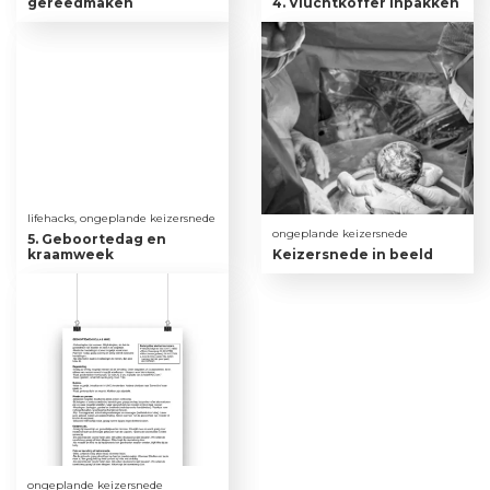
gereedmaken
4. Vluchtkoffer inpakken
lifehacks, ongeplande keizersnede
ongeplande keizersnede
5. Geboortedag en
kraamweek
Keizersnede in beeld
ongeplande keizersnede