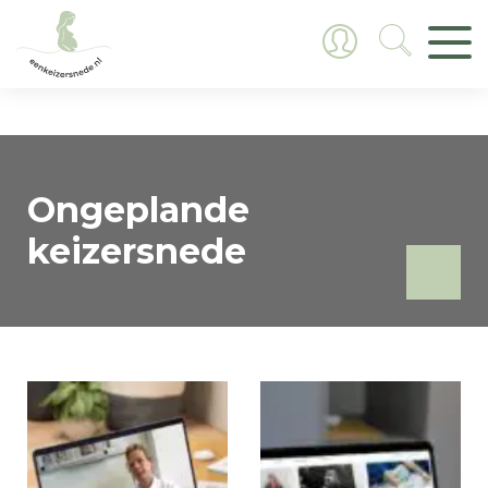
Home
/ Ongeplande keizersnede
Ongeplande
keizersnede