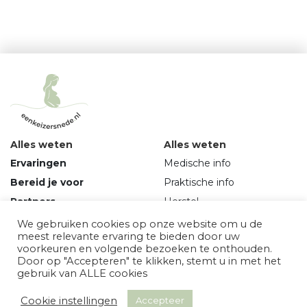
Alles weten
Alles weten
Ervaringen
Medische info
Bereid je voor
Praktische info
Partners
Herstel
Over ons
Mindset
We gebruiken cookies op onze website om u de
meest relevante ervaring te bieden door uw
Vragen en contact
voorkeuren en volgende bezoeken te onthouden.
Door op "Accepteren" te klikken, stemt u in met het
gebruik van ALLE cookies
Algemene voorwaarden en privacy
Cookie instellingen
Accepteer
© eenkeizersnede.nl 2026