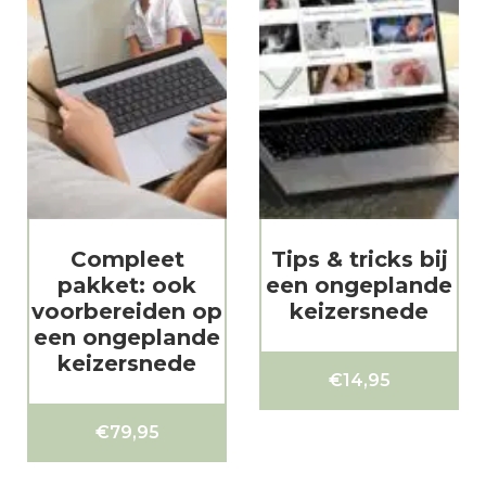
Compleet
Tips & tricks bij
pakket: ook
een ongeplande
voorbereiden op
keizersnede
een ongeplande
keizersnede
€
14,95
€
79,95