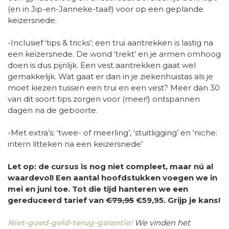
(en in Jip-en-Janneke-taal!) voor op een geplande
keizersnede.
-Inclusief ‘tips & tricks’: een trui aantrekken is lastig na
een keizersnede. De wond ‘trekt’ en je armen omhoog
doen is dus pijnlijk. Een vest aantrekken gaat wel
gemakkelijk. Wat gaat er dan in je ziekenhuistas als je
moet kiezen tussen een trui en een vest? Meer dan 30
van dit soort tips zorgen voor (meer!) ontspannen
dagen na de geboorte.
-Met extra’s: ‘twee- of meerling’, ‘stuitligging’ en ‘niche:
intern litteken na een keizersnede’
Let op: de cursus is nog niet compleet, maar nú al
waardevol! Een aantal hoofdstukken voegen we in
mei en juni toe. Tot die tijd hanteren we een
gereduceerd tarief van
€79,95
€59,95. Grijp je kans!
Niet-goed-geld-terug-garantie!
We vinden het